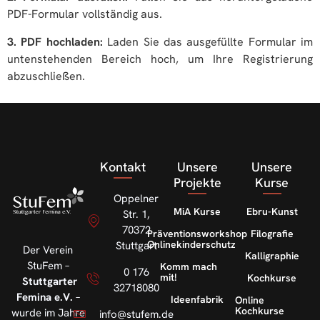
PDF-Formular vollständig aus.
3. PDF hochladen:
Laden Sie das ausgefüllte Formular im
untenstehenden Bereich hoch, um Ihre Registrierung
abzuschließen.
Kontakt
Unsere
Unsere
Projekte
Kurse
Oppelner
MiA Kurse
Ebru-Kunst
Str. 1,
70372
Präventionsworkshop
Filografie
Onlinekinderschutz
Stuttgart
Der Verein
Kalligraphie
StuFem –
Komm mach
0 176
mit!
Kochkurse
Stuttgarter
32718080
Femina e.V.
–
Ideenfabrik
Online
Kochkurse
wurde im Jahre
info@stufem.de