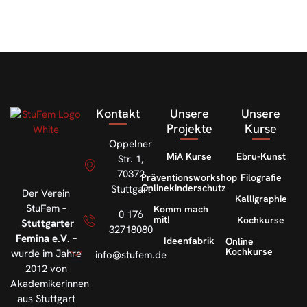
Kontakt
Unsere
Unsere
Projekte
Kurse
Oppelner
MiA Kurse
Ebru-Kunst
Str. 1,
70372
Präventionsworkshop
Filografie
Onlinekinderschutz
Stuttgart
Der Verein
Kalligraphie
StuFem –
Komm mach
0 176
mit!
Kochkurse
Stuttgarter
32718080
Femina e.V.
–
Ideenfabrik
Online
Kochkurse
wurde im Jahre
info@stufem.de
2012 von
Akademikerinnen
aus Stuttgart