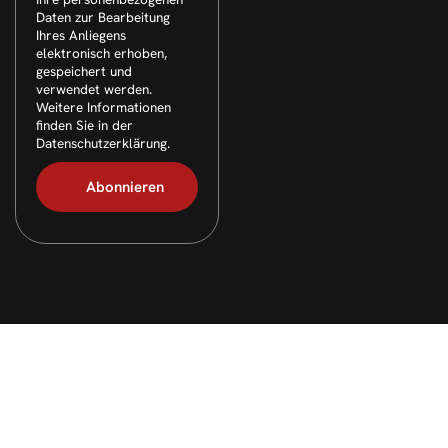
Daten zur Bearbeitung
Ihres Anliegens
elektronisch erhoben,
gespeichert und
verwendet werden.
Weitere Informationen
finden Sie in der
Datenschutzerklärung.
© 2026 Alle Rechte vorbehalten. Layout & technische
Umsetzung:
webpen.de
(
Werbeagentur Gelsenkirchen
)