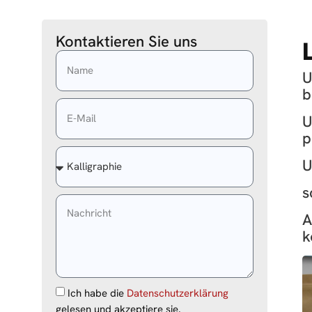
Kontaktieren Sie uns
U
b
U
p
U
s
A
k
Ich habe die
Datenschutzerklärung
gelesen und akzeptiere sie.