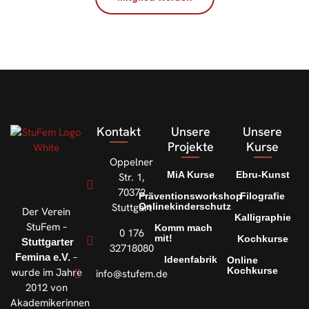
Kontakt
Unsere
Unsere
Projekte
Kurse
Oppelner
MiA Kurse
Ebru-Kunst
Str. 1,
70372
Präventionsworkshop
Filografie
Stuttgart
Onlinekinderschutz
Der Verein
Kalligraphie
StuFem –
Komm mach
0 176
mit!
Kochkurse
Stuttgarter
32718080
–
Femina e.V.
Ideenfabrik
Online
Kochkurse
wurde im Jahre
info@stufem.de
2012 von
Akademikerinnen