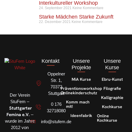
Interkultureller Workshop
24. September 2021
Keine Kommentare
Starke Mädchen Starke Zukunft
22. Dezember 2021
Keine Kommentare
Kontakt
Unsere
Unsere
Projekte
Kurse
Oppelner
MiA Kurse
Ebru-Kunst
Str. 1,
70372
Präventionsworkshop
Filografie
Onlinekinderschutz
Stuttgart
Der Verein
Kalligraphie
StuFem –
Komm mach
0 176
mit!
Kochkurse
Stuttgarter
32718080
Femina e.V.
–
Ideenfabrik
Online
Kochkurse
wurde im Jahre
info@stufem.de
2012 von