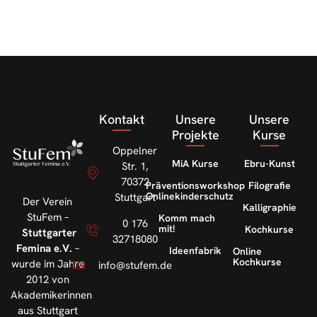
Kontakt
Unsere
Unsere
Projekte
Kurse
Oppelner
MiA Kurse
Ebru-Kunst
Str. 1,
70372
Präventionsworkshop
Filografie
Onlinekinderschutz
Stuttgart
Der Verein
Kalligraphie
StuFem –
Komm mach
0 176
mit!
Kochkurse
Stuttgarter
32718080
Femina e.V.
–
Ideenfabrik
Online
Kochkurse
wurde im Jahre
info@stufem.de
2012 von
Akademikerinnen
aus Stuttgart