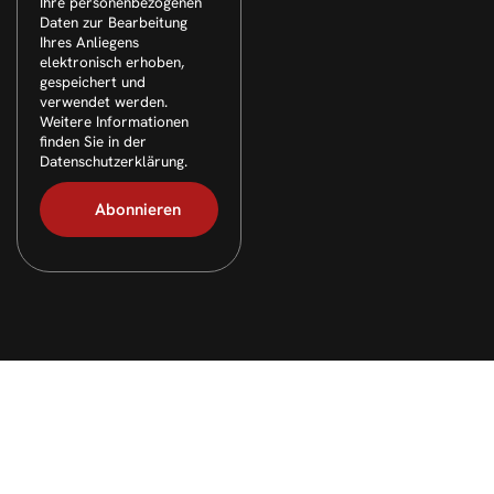
Ihre personenbezogenen
Daten zur Bearbeitung
Ihres Anliegens
elektronisch erhoben,
gespeichert und
verwendet werden.
Weitere Informationen
finden Sie in der
Datenschutzerklärung.
© 2026 Alle Rechte vorbehalten. Layout & technische
Umsetzung:
webpen.de
(
Werbeagentur Gelsenkirchen
)