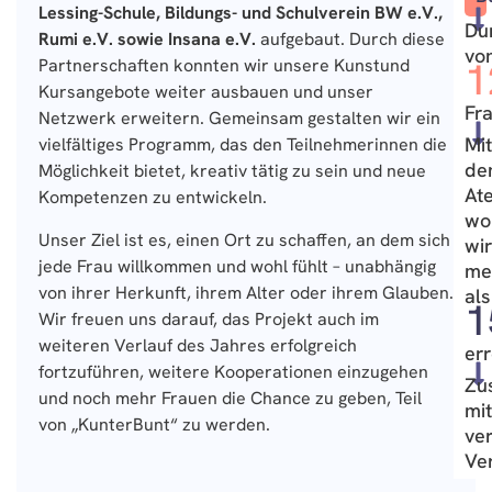
Lessing-Schule, Bildungs- und Schulverein BW e.V.,
Du
Rumi e.V. sowie Insana e.V.
aufgebaut. Durch diese
vo
1
Partnerschaften konnten wir unsere Kunstund
Kursangebote weiter ausbauen und unser
Fra
Netzwerk erweitern. Gemeinsam gestalten wir ein
Mit
vielfältiges Programm, das den Teilnehmerinnen die
de
Möglichkeit bietet, kreativ tätig zu sein und neue
Ate
Kompetenzen zu entwickeln.
wo
Unser Ziel ist es, einen Ort zu schaffen, an dem sich
wir
jede Frau willkommen und wohl fühlt – unabhängig
me
von ihrer Herkunft, ihrem Alter oder ihrem Glauben.
als
1
Wir freuen uns darauf, das Projekt auch im
weiteren Verlauf des Jahres erfolgreich
er
fortzuführen, weitere Kooperationen einzugehen
Zu
und noch mehr Frauen die Chance zu geben, Teil
mit
von „KunterBunt“ zu werden.
ve
Ve