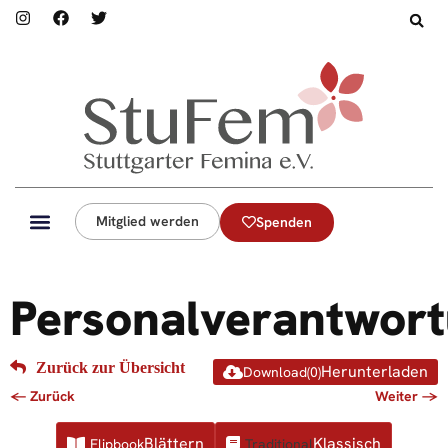
Mitglied werden
Spenden
Personalverantwor
Download
(
0
)
Flipbook
Traditional