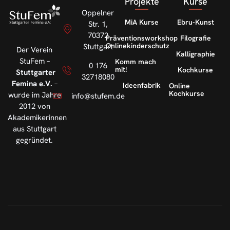
Projekte
Kurse
Oppelner
MiA Kurse
Ebru-Kunst
Str. 1,
70372
Präventionsworkshop
Filografie
Onlinekinderschutz
Stuttgart
Der Verein
Kalligraphie
StuFem –
Komm mach
0 176
mit!
Kochkurse
Stuttgarter
32718080
Femina e.V.
–
Ideenfabrik
Online
Kochkurse
wurde im Jahre
info@stufem.de
2012 von
Akademikerinnen
aus Stuttgart
gegründet.