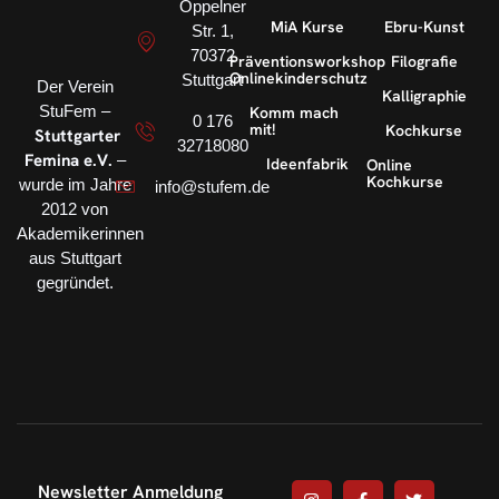
Oppelner
MiA Kurse
Ebru-Kunst
Str. 1,
70372
Präventionsworkshop
Filografie
Onlinekinderschutz
Stuttgart
Der Verein
Kalligraphie
StuFem –
Komm mach
0 176
mit!
Kochkurse
Stuttgarter
32718080
Femina e.V.
–
Ideenfabrik
Online
Kochkurse
wurde im Jahre
info@stufem.de
2012 von
Akademikerinnen
aus Stuttgart
gegründet.
Newsletter Anmeldung