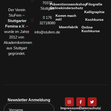
70372
Präventionsworkshop
Filografie
Onlinekinderschutz
Stuttgart
Der Verein
Kalligraphie
StuFem –
Komm mach
0 176
mit!
Kochkurse
Stuttgarter
32718080
Femina e.V.
–
Ideenfabrik
Online
Kochkurse
wurde im Jahre
info@stufem.de
2012 von
Akademikerinnen
aus Stuttgart
gegründet.
Newsletter Anmeldung
Impressum
Datenschutz
Vorname