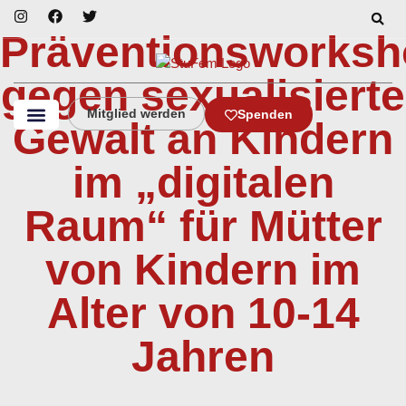
Präventionsworks
gegen sexualisierte
Mitglied werden
Spenden
Gewalt an Kindern
im „digitalen
Raum“ für Mütter
von Kindern im
Alter von 10-14
Jahren