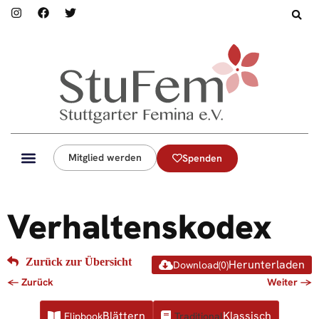
Mitglied werden
Spenden
Verhaltenskodex
Download
(
0
)
Flipbook
Traditional