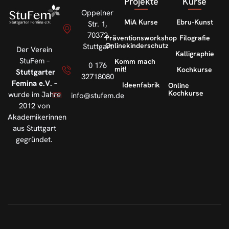
Projekte
Kurse
Oppelner
MiA Kurse
Ebru-Kunst
Str. 1,
70372
Präventionsworkshop
Filografie
Onlinekinderschutz
Stuttgart
Der Verein
Kalligraphie
StuFem –
Komm mach
0 176
mit!
Kochkurse
Stuttgarter
32718080
Femina e.V.
–
Ideenfabrik
Online
Kochkurse
wurde im Jahre
info@stufem.de
2012 von
Akademikerinnen
aus Stuttgart
gegründet.