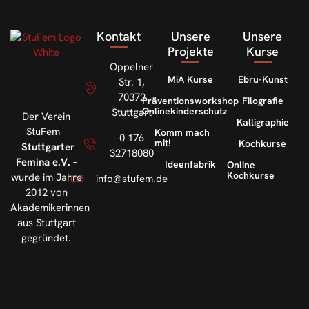
Kontakt
Unsere
Unsere
Projekte
Kurse
Oppelner
MiA Kurse
Ebru-Kunst
Str. 1,
70372
Präventionsworkshop
Filografie
Onlinekinderschutz
Stuttgart
Der Verein
Kalligraphie
StuFem –
Komm mach
0 176
mit!
Kochkurse
Stuttgarter
32718080
Femina e.V.
–
Ideenfabrik
Online
Kochkurse
wurde im Jahre
info@stufem.de
2012 von
Akademikerinnen
aus Stuttgart
gegründet.