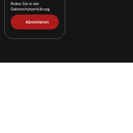
finden Sie in der
Datenschutzerklärung.
© 2026 Alle Rechte vorbehalten. Layout & technische
Umsetzung:
webpen.de
(
Werbeagentur Gelsenkirchen
)